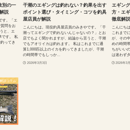
数別の一
干潮のエギングは釣れない？釣果を出す
エギン
解説
ポイント選び・タイミング・コツを釣具
方・エ
屋店員が解説
徹底解
です。「エ
ご質問をお
こんにちは。現役釣具屋店員のみきやです。「干
こんにち
言うと、エ
潮ってエギングで釣れないんじゃないの？」とお
これまでに
準です。 私
店でもよく聞かれますが、結論から言うと、干潮
が、その
を釣ってき
でもアオリイカは釣れます。 私はこれまでに通
めの時間帯
算1,000匹以上のイカを釣ってきましたが、干潮
ちがいい
の時間帯でもしっか...
は迷わず夕
2026年3月3日
2026年3
解説コラム