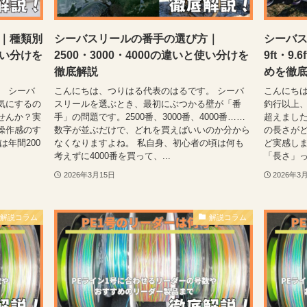
｜種類別
シーバスリールの番手の選び方｜
シーバス
い分けを
2500・3000・4000の違いと使い分けを
9ft・9
徹底解説
めを徹
。 シーバ
こんにちは、つりはる代表のはるです。 シーバ
こんにちは
気にするの
スリールを選ぶとき、最初にぶつかる壁が「番
釣行以上、
せんか？実
手」の問題です。2500番、3000番、4000番……
超えまし
操作感のす
数字が並ぶだけで、どれを買えばいいのか分から
の長さが
年間200
なくなりますよね。 私自身、初心者の頃は何も
ど実感しま
考えずに4000番を買って、...
「長さ」っ
2026年3月15日
2026年3
解説コラム
解説コラム