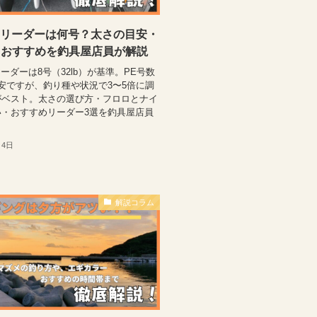
のリーダーは何号？太さの目安・
・おすすめを釣具屋店員が解説
リーダーは8号（32lb）が基準。PE号数
安ですが、釣り種や状況で3〜5倍に調
がベスト。太さの選び方・フロロとナイ
い・おすすめリーダー3選を釣具屋店員
月4日
解説コラム