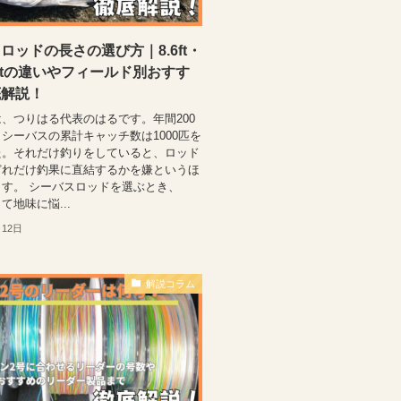
ロッドの長さの選び方｜8.6ft・
.6ftの違いやフィールド別おすす
底解説！
、つりはる代表のはるです。年間200
シーバスの累計キャッチ数は1000匹を
た。それだけ釣りをしていると、ロッド
どれだけ釣果に直結するかを嫌というほ
す。 シーバスロッドを選ぶとき、
て地味に悩...
月12日
解説コラム