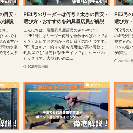
さの目安・
PE1号のリーダーは何号？太さの目安・
PE2号
が解説
選び方・おすすめを釣具屋店員が解説
選び方
です。
こんにちは。現役釣具屋店員のみきやです。
PE2号の
ばいいです
「PE1号にはリーダー何号を合わせればいいです
の4倍が目
始める方か
か？」お店でお客様から多い質問のひとつです。
整するの
型青物や磯
PE1号はルアー釣りで最も汎用性が高い号数で、
ロンの違
で使う太糸
釣具屋でも1番売れるPEラインです。シーバスに
が解説。
ピッタリで、大型狙いのエ...
2026年3
2026年3月4日
解説コラム
解説コラム