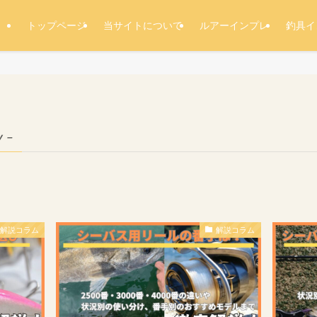
トップページ
当サイトについて
ルアーインプレ
釣具イ
y –
解説コラム
解説コラム