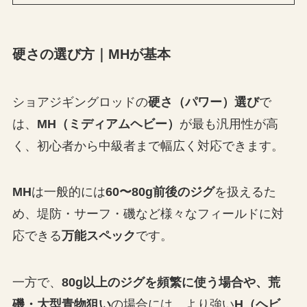
硬さの選び方｜MHが基本
ショアジギングロッドの
硬さ（パワー）選び
で
は、
MH（ミディアムヘビー）
が最も汎用性が高
く、初心者から中級者まで幅広く対応できます。
MH
は一般的には
60〜80g前後のジグ
を扱えるた
め、堤防・サーフ・磯など様々なフィールドに対
応できる
万能スペック
です。
一方で、
80g以上のジグを頻繁に使う場合や、荒
磯・大型青物狙い
の場合には、より強い
H（ヘビ