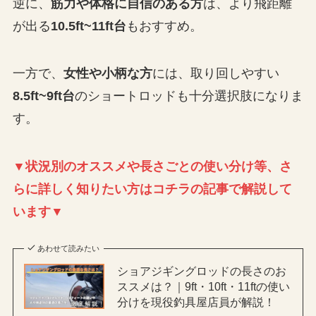
逆に、
筋力や体格に自信のある方
は、より飛距離
が出る
10.5ft~11ft台
もおすすめ。
一方で、
女性や小柄な方
には、取り回しやすい
8.5ft~9ft台
のショートロッドも十分選択肢になりま
す。
▼状況別のオススメや長さごとの使い分け等、さ
らに詳しく知りたい方はコチラの記事で解説して
います▼
あわせて読みたい
ショアジギングロッドの長さのお
ススメは？｜9ft・10ft・11ftの使い
分けを現役釣具屋店員が解説！