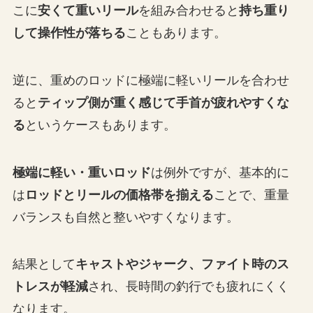
こに
安くて重いリール
を組み合わせると
持ち重り
して操作性が落ちる
こともあります。
逆に、重めのロッドに極端に軽いリールを合わせ
ると
ティップ側が重く感じて手首が疲れやすくな
る
というケースもあります。
極端に軽い・重いロッド
は例外ですが、基本的に
は
ロッドとリールの価格帯を揃える
ことで、重量
バランスも自然と整いやすくなります。
結果として
キャストやジャーク、ファイト時のス
トレスが軽減
され、長時間の釣行でも疲れにくく
なります。