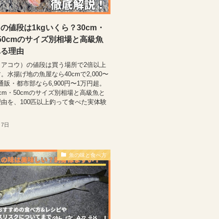
の値段は1kgいくら？30cm・
・50cmのサイズ別相場と高級魚
れる理由
（アコウ）の値段は買う場所で2倍以上
。水揚げ地の魚屋なら40cmで2,000〜
、通販・都市部なら6,900円〜1万円超。
40cm・50cmのサイズ別相場と高級魚と
由を、100匹以上釣って食べた実体験
。
月7日
魚の味と食べ方