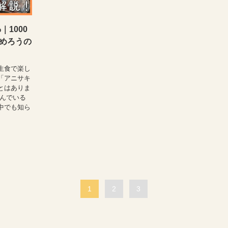
｜1000
めろうの
生食で楽し
「アニサキ
とはありま
潜んでいる
中でも知ら
1
2
3