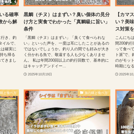
いる確率
黒鯛（チヌ）はまずい？臭い個体の見分
【カマ
験から解
け方と実食でわかった「真鯛級に旨い」
い？美
条件
ス対策
に行き、釣
「黒鯛（チヌ）はまずい」「臭くて食べられな
こんにちは
タイルで、
い」といった声を、一度は耳にしたことがあるの
間200釣
上は確実に
ではないでしょうか。釣り人の間でも好みが大き
って食べて
て持ち帰る
く分かれる魚で、敬遠する人も少なくありませ
ト派”で、
べてきまし
ん。 私は年間200回以上の釣行回数で、基本的に
のがモット
はキャッチアンドイー...
時期になる
2025年10月19日
2025年1
の味と食べ方
魚の味と食べ方