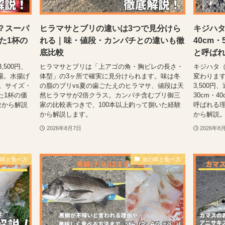
？スーパ
ヒラマサとブリの違いは3つで見分けら
キジハタ
た1杯の
れる｜味・値段・カンパチとの違いも徹
40cm
底比較
と呼ば
,500円、
ヒラマサとブリは「上アゴの角・胸ビレの長さ・
キジハタ
相場。水揚げ
体型」の3ヶ所で確実に見分けられます。味は冬
変わります
ら。サイズ・
の脂のブリvs夏の歯ごたえのヒラマサ、値段は天
3,500円
た1杯の価
然ヒラマサが2倍クラス。カンパチ含むブリ御三
30cm・
験から解説
家の比較表つきで、100本以上釣って捌いた経験
呼ばれる理
から解説します。
から解説
2026年8月7日
2026年8
の味と食べ方
魚の味と食べ方