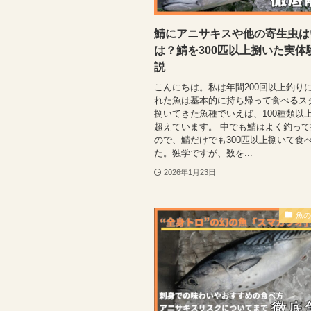
鯖にアニサキスや他の寄生虫は
は？鯖を300匹以上捌いた実体
説
こんにちは。私は年間200回以上釣り
れた魚は基本的に持ち帰って食べるス
捌いてきた魚種でいえば、100種類以
超えています。 中でも鯖はよく釣っ
ので、鯖だけでも300匹以上捌いて食
た。独学ですが、数を...
2026年1月23日
魚