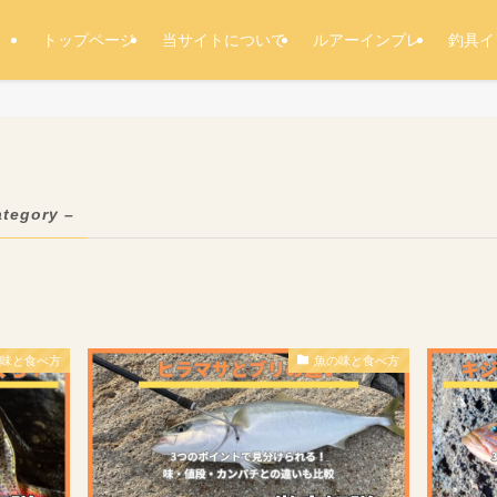
トップページ
当サイトについて
ルアーインプレ
釣具イ
ategory –
の味と食べ方
魚の味と食べ方