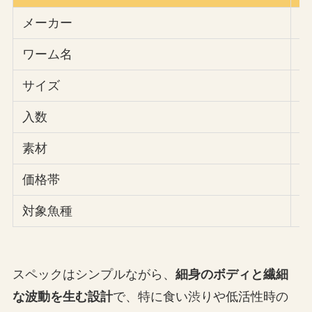
メーカー
r
ワーム名
サイズ
約
入数
1
素材
価格帯
税
対象魚種
スペックはシンプルながら、
細身のボディと繊細
な波動を生む設計
で、特に食い渋りや低活性時の