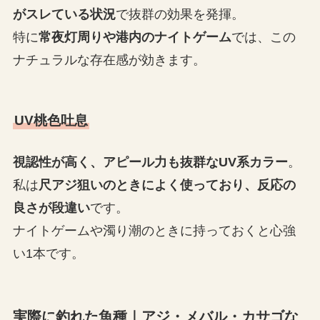
がスレている状況
で抜群の効果を発揮。
特に
常夜灯周りや港内のナイトゲーム
では、この
ナチュラルな存在感が効きます。
UV桃色吐息
視認性が高く、アピール力も抜群なUV系カラー
。
私は
尺アジ狙いのときによく使っており、反応の
良さが段違い
です。
ナイトゲームや濁り潮のときに持っておくと心強
い1本です。
実際に釣れた魚種｜アジ・メバル・カサゴな