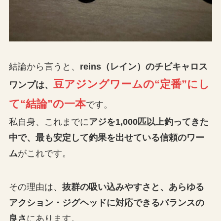
結論から言うと、
reins（レイン）のチビキャロス
豆アジングワームの“定番”にし
ワンプは、
て“結論”の一本
です。
私自身、これまでに
アジを1,000匹以上釣ってきた
中で、最も安定して釣果を出せている信頼のワー
ム
がこれです。
その理由は、
抜群の吸い込みやすさと、あらゆる
アクション・ジグヘッドに対応できるバランスの
良さ
にあります。