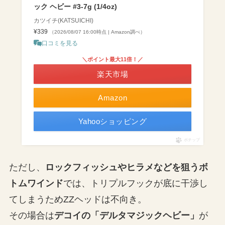
ック ヘビー #3-7g (1/4oz)
カツイチ(KATSUICHI)
¥339
（2026/08/07 16:00時点 | Amazon調べ）
口コミを見る
＼ポイント最大11倍！／
楽天市場
Amazon
Yahooショッピング
ポチップ
ただし、
ロックフィッシュやヒラメなどを狙うボ
トムワインド
では、トリプルフックが底に干渉し
てしまうためZZヘッドは不向き。
その場合は
デコイの「デルタマジックヘビー」
が