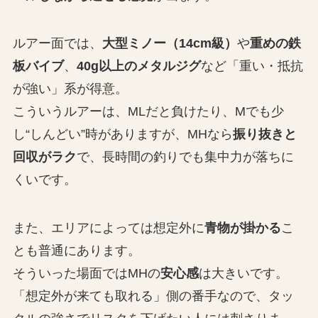
ルアー面では、
大型ミノー（14cm級）
や
重めの鉄
板バイブ
、
40g以上のメタルジグ
など「重い・抵抗
が強い」系が得意。
こういうルアーは、MLだと負けたり、Mでも少
し“しんどい”時がありますが、MHなら
振り抜きと
回収がラク
で、長時間の釣りでも集中力が落ちに
くいです。
また、エリアによっては想定外に
青物が掛かる
こ
とも普通にあります。
そういった場面ではMHの
安心感
は大きいです。
「想定外が来ても取れる」側の番手なので、タッ