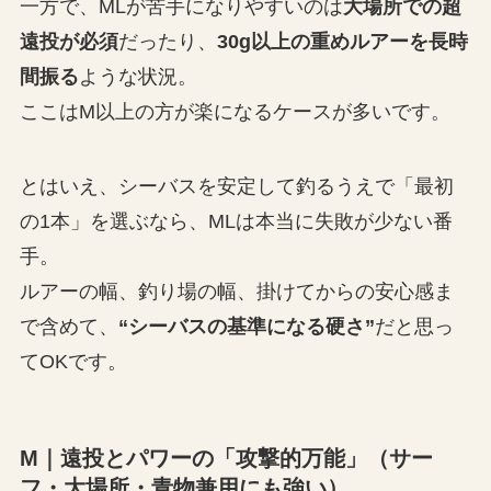
一方で、MLが苦手になりやすいのは
大場所での超
遠投が必須
だったり、
30g以上の重めルアーを長時
間振る
ような状況。
ここはM以上の方が楽になるケースが多いです。
とはいえ、シーバスを安定して釣るうえで「最初
の1本」を選ぶなら、MLは本当に失敗が少ない番
手。
ルアーの幅、釣り場の幅、掛けてからの安心感ま
で含めて、
“シーバスの基準になる硬さ”
だと思っ
てOKです。
M｜遠投とパワーの「攻撃的万能」（サー
フ・大場所・青物兼用にも強い）