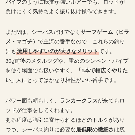
バイブ
のように抵抗が強いルアーでも、ロッドが
負けにくく気持ちよく振り抜け操作できます。
またMは、シーバスだけでなく
サーフゲーム（ヒラ
メ・マゴチ）
で主流の番手なので、これらの釣り
にも
流用しやすいのが大きなメリット
です。
30g前後のメタルジグや、重めのシンペン・バイブ
を使う場面でも扱いやすく、
「1本で幅広くやりた
い」
人にとってはかなり相性がいい番手です。
パワー面も頼もしく、
ランカークラス
が来てもロ
ッドが仕事をしてくれます。
ある程度は強引に寄せられるほどのトルクがあり
つつ、シーバス釣りに必要な
最低限の繊細さ
は残