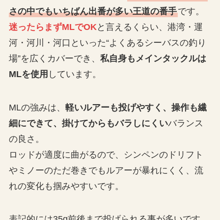
さの中でもいちばん出番が多い王道の番手
です。
迷ったらまずMLでOK
と言えるくらい、港湾・運
河・河川・河口といった“よくあるシーバスの釣り
場”を広くカバーでき、
私自身もメインタックルは
MLを使用
しています。
MLの強みは、
軽いルアーも投げやすく、操作も繊
細にできて、掛けてからもバラしにくい
バランス
の良さ。
ロッドが適度に曲がるので、シンペンのドリフト
やミノーのただ巻きでもルアーが暴れにくく、流
れの変化も掴みやすいです。
表記的には35g前後まで投げられる事が多いです