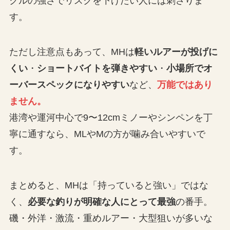
クルの強さでリスクを下げたい人には刺さりま
す。
ただし注意点もあって、MHは
軽いルアーが投げに
くい
・
ショートバイトを弾きやすい
・
小場所でオ
ーバースペックになりやすい
など、
万能ではあり
ません。
港湾や運河中心で9〜12cmミノーやシンペンを丁
寧に通すなら、MLやMの方が噛み合いやすいで
す。
まとめると、MHは「持っていると強い」ではな
く、
必要な釣りが明確な人にとって最強
の番手。
磯・外洋・激流・重めルアー・大型狙いが多いな