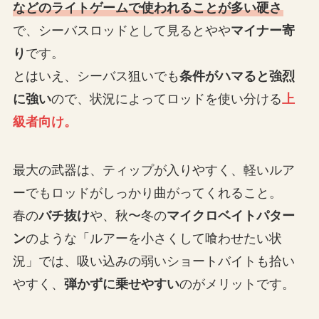
などのライトゲームで使われることが多い硬さ
で、シーバスロッドとして見るとやや
マイナー寄
り
です。
とはいえ、シーバス狙いでも
条件がハマると強烈
に強い
ので、状況によってロッドを使い分ける
上
級者向け。
最大の武器は、ティップが入りやすく、軽いルア
ーでもロッドがしっかり曲がってくれること。
春の
バチ抜け
や、秋〜冬の
マイクロベイトパター
ン
のような「ルアーを小さくして喰わせたい状
況」では、吸い込みの弱いショートバイトも拾い
やすく、
弾かずに乗せやすい
のがメリットです。