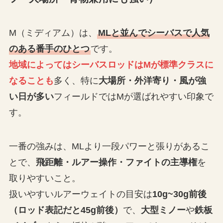
M（ミディアム）は、
MLと並んでシーバスで人気
のある番手のひとつ
です。
地域によってはシーバスロッドはMが標準クラスに
なることも
多く、特に
大場所・外洋寄り・風が強
い日が多い
フィールドではMが選ばれやすい印象で
す。
一番の強みは、MLより一段パワーと張りがあるこ
とで、
飛距離・ルアー操作・ファイトの主導権
を
取りやすいこと。
扱いやすいルアーウェイトの目安は
10g~30g前後
（ロッド表記だと45g前後）
で、
大型ミノー
や
鉄板