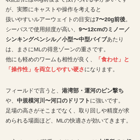
が、実際にキャストや操作を考えると
扱いやすいルアーウェイトの目安は
7〜20g前後
。
シーバスで使用頻度が高い、
9〜12cmのミノー／
シンキングペンシル／小型〜中型バイブ
あたり
は、まさにMLの得意ゾーンの重さです。
他にも軽めのワームも相性が良く、
「食わせ」と
「操作性」を両立しやすい硬さ
になります。
フィールドで言うと、
港湾部・運河のピン撃ち
や、
中規模河川〜河口のドリフト
に強いです。
足場の高さがそこまでなく、取り回しや精度が求
められる場面ほど、MLの快適さが効いてきます。