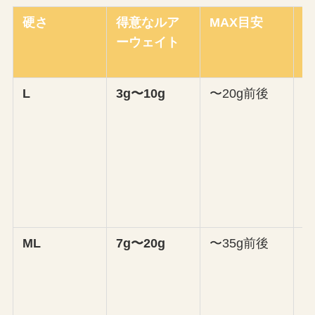
硬さ
得意なルア
MAX目安
ーウェイト
L
3g〜10g
〜20g前後
ML
7g〜20g
〜35g前後