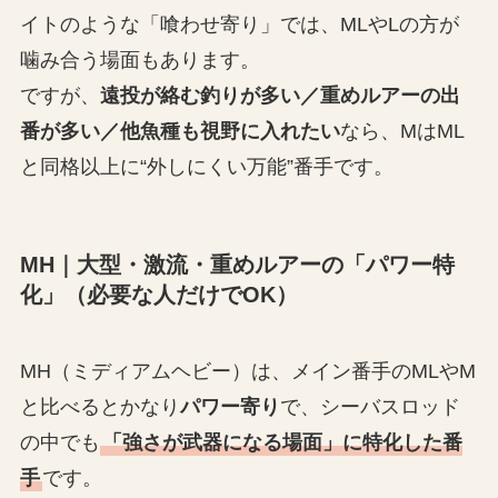
イトのような「喰わせ寄り」では、MLやLの方が
噛み合う場面もあります。
ですが、
遠投が絡む釣りが多い／重めルアーの出
番が多い／他魚種も視野に入れたい
なら、MはML
と同格以上に“外しにくい万能”番手です。
MH｜大型・激流・重めルアーの「パワー特
化」（必要な人だけでOK）
MH（ミディアムヘビー）は、メイン番手のMLやM
と比べるとかなり
パワー寄り
で、シーバスロッド
の中でも
「強さが武器になる場面」に特化した番
手
です。