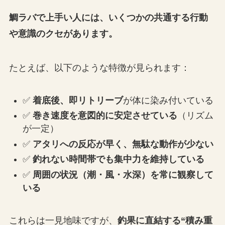
鯛ラバで上手い人には、いくつかの共通する行動
や意識のクセがあります。
たとえば、以下のような特徴が見られます：
✅
着底後、即リトリーブ
が体に染み付いている
✅
巻き速度を意図的に安定させている
（リズム
が一定）
✅
アタリへの反応が早く、無駄な動作が少ない
✅
釣れない時間帯でも集中力を維持している
✅
周囲の状況（潮・風・水深）を常に観察して
いる
これらは一見地味ですが、
釣果に直結する“積み重