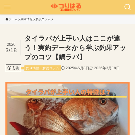
ホーム
釣り情報
解説コラム
タイラバが上手い人はここが違
2026
う！実釣データから学ぶ釣果アッ
3/18
プのコツ【鯛ラバ】
広告
2025年6月8日
2026年3月18日
釣り情報
解説コラム