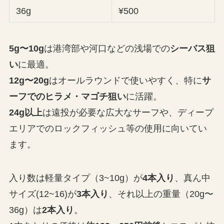
36g
¥500
5g〜10g
は港湾部や河口などの浅場での
シーバス狙
い
に最適。
12g〜20g
はオールラウンドで使いやすく、特に
サ
ーフでのヒラメ・マゴチ狙い
に活躍。
24g以上
は遠投が必要な広大なサーフや、ディープ
エリアでのロックフィッシュ等の使用に向いてい
ます。
入り数は軽量タイプ（3~10g）が
4本入り
、真ん中
サイズ(12~16)が
3本入り
、それ以上の重量（20g〜
36g）は
2本入り
。