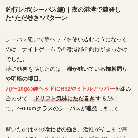
釣行レポ(シーバス編)｜夜の港湾で連発し
た“ただ巻き”パターン
シーバス狙いで静ヘッドを使い込むようになった
のは、ナイトゲームでの港湾部の釣行がきっかけ
でした。
特に効果を感じたのは、
潮が効いている橋脚周り
や明暗の境目
。
7g〜10gの静ヘッドにR32やミドルアッパー
を組み
合わせて、
ドリフト気味にただ巻き
するだけ
で、
〜60cmクラスのシーバスが連発
しました。
驚いたのはその
喰わせの強さ
。活性がそこまで高