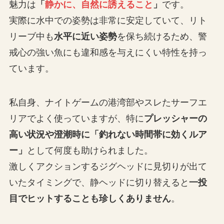
魅力は
「
静かに、自然に誘えること
」
です。
実際に水中での姿勢は非常に安定していて、リト
リーブ中も
水平に近い姿勢
を保ち続けるため、警
戒心の強い魚にも違和感を与えにくい特性を持っ
ています。
私自身、ナイトゲームの港湾部やスレたサーフエ
リアでよく使っていますが、特に
プレッシャーの
高い状況や澄潮時に「釣れない時間帯に効くルア
ー」
として何度も助けられました。
激しくアクションするジグヘッドに見切りが出て
いたタイミングで、静ヘッドに切り替えると
一投
目でヒットすることも珍しくありません
。