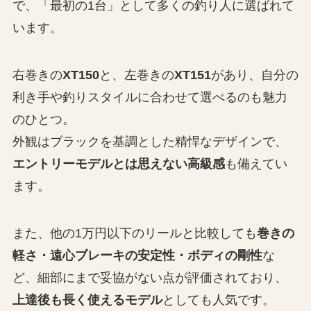
で、「最初の1台」として多くの釣り人に選ばれて
います。
右巻きの
XT150
と、左巻きの
XT151
があり、自分の
利き手や釣りスタイルに合わせて選べるのも魅力
のひとつ。
外観はブラックを基調とした精悍なデザインで、
エントリーモデルとは思えない高級感
も備えてい
ます。
また、他の1万円以下のリールと比較しても
巻きの
軽さ・遠心ブレーキの安定性・ボディの剛性
な
ど、細部にまで妥協がない点が評価されており、
上達後も長く使えるモデル
としても人気です。