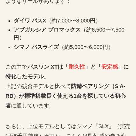
ようなリールがあります：
ダイワ バスX
（約7,000〜8,000円）
アブガルシア プロマックス
（約6,500〜7,500
円）
シマノ バスライズ
（約5,000〜6,000円）
この中で
バスワン XTは「
耐久性
」と「
安定感
」に
特化したモデル
。
上記の競合モデルと比べて
防錆ベアリング（S A-
RB）が標準搭載長く使える1台を探している初心
者
に適しています。
さらに、上位モデルとしてはシマノ「SLX」（実売
1万5千円前後）があり、こちらは剛性感や巻き心