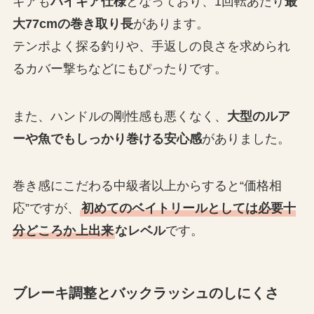
ギアも
ハイギア仕様
となっており、1回転あたり
最
大77cmの巻き取り長
があります。
テンポよく探る釣りや、手返しの良さを求められ
るカバー撃ちなどにもぴったりです。
また、ハンドルの剛性感も悪くなく、
大型のルア
ーや魚でもしっかり巻ける安心感
がありました。
巻き感にこだわる中級者以上からすると“価格相
応”ですが、
初めてのベイトリールとしては必要十
分どころか上出来
なレベル
です。
ブレーキ調整とバックラッシュのしにくさ