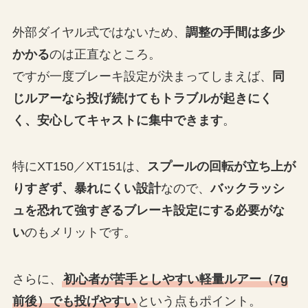
外部ダイヤル式ではないため、
調整の手間は多少
かかる
のは正直なところ。
ですが一度ブレーキ設定が決まってしまえば、
同
じルアーなら投げ続けてもトラブルが起きにく
く、安心してキャストに集中できます
。
特にXT150／XT151は、
スプールの回転が立ち上が
りすぎず、暴れにくい設計
なので、
バックラッシ
ュを恐れて強すぎるブレーキ設定にする必要がな
い
のもメリットです。
さらに、
初心者が苦手としやすい軽量ルアー（7g
前後）でも投げやすい
という点もポイント。