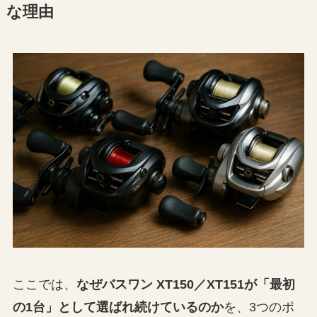
な理由
ここでは、
なぜバスワン XT150／XT151が「最初
の1台」として選ばれ続けているのか
を、3つのポ