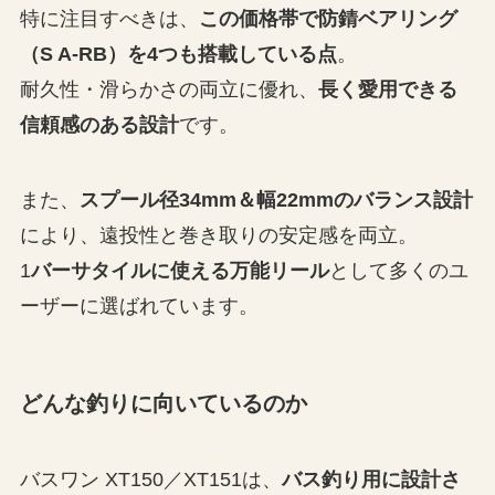
特に注目すべきは、
この価格帯で防錆ベアリング
（S A-RB）を4つも搭載している点
。
耐久性・滑らかさの両立に優れ、
長く愛用できる
信頼感のある設計
です。
また、
スプール径34mm＆幅22mmのバランス設計
により、遠投性と巻き取りの安定感を両立。
1
バーサタイルに使える万能リール
として多くのユ
ーザーに選ばれています。
どんな釣りに向いているのか
バスワン XT150／XT151は、
バス釣り用に設計さ