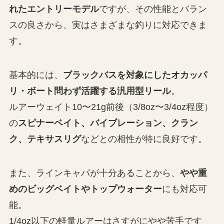
れたエントリーモデル
ですが、その性能とバラン
スの良さから、実はさまざまな釣りに対応できま
す。
基本的には、
ブラックバスを対象にしたオカッパ
リ・ボート問わず活躍する汎用型リール
。
ルアーウェイト10〜21g前後（3/8oz〜3/4oz程度）
の
スピナーベイト、バイブレーション、クラン
ク、テキサスリグ
などとの相性が特に良好です。
また、ラインキャパが十分あることから、
やや重
めのビッグベイトやトップウォーター
にも対応可
能。
1/4oz以下の軽量ルアーはさすがにやや苦手です