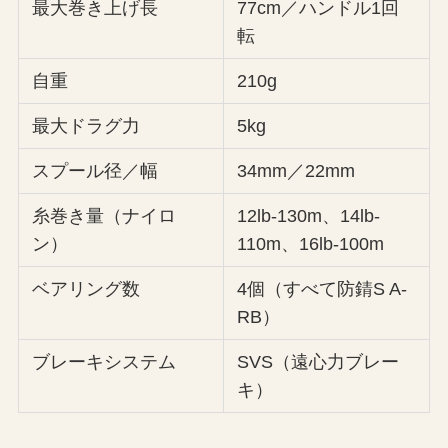
最大巻き上げ長
77cm／ハンドル1回
転
自重
210g
最大ドラグ力
5kg
スプール径／幅
34mm／22mm
糸巻き量（ナイロ
12lb-130m、14lb-
ン）
110m、16lb-100m
ベアリング数
4個（すべて防錆S A-
RB）
ブレーキシステム
SVS（遠心力ブレー
キ）