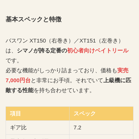
基本スペックと特徴
バスワン XT150（右巻き）／XT151（左巻き）
は、
シマノが誇る定番の
初心者向けベイトリール
です。
必要な機能がしっかり詰まっており、価格も
実売
7,000円台
と非常にお手頃。それでいて
上級機に匹
敵する性能
を持ち合わせています。
項目
スペック
ギア比
7.2