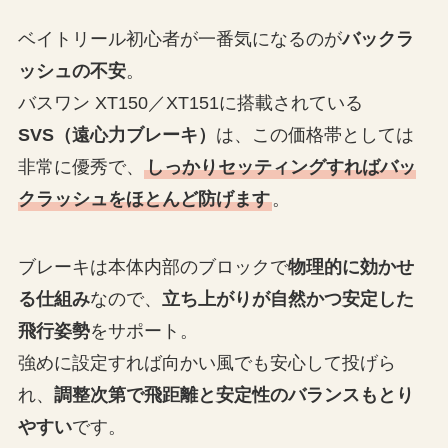
ベイトリール初心者が一番気になるのが
バックラ
ッシュの不安
。
バスワン XT150／XT151に搭載されている
SVS（遠心力ブレーキ）
は、この価格帯としては
非常に優秀で、
しっかりセッティングすればバッ
クラッシュをほとんど防げます
。
ブレーキは本体内部のブロックで
物理的に効かせ
る仕組み
なので、
立ち上がりが自然かつ安定した
飛行姿勢
をサポート。
強めに設定すれば向かい風でも安心して投げら
れ、
調整次第で飛距離と安定性のバランスもとり
やすい
です。